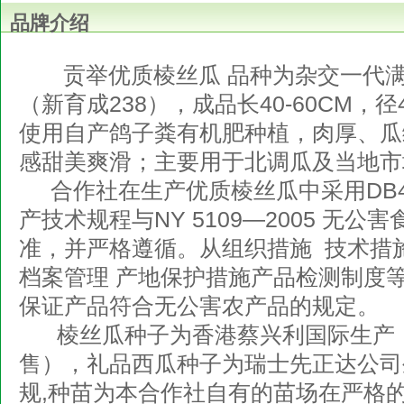
品牌介绍
贡举优质棱丝瓜 品种为杂交一代满
（新育成238），成品长40-60CM，径4.
使用自产鸽子粪有机肥种植，肉厚、瓜
感甜美爽滑；主要用于北调瓜及当地市
合作社在生产优质棱丝瓜中采用DB4
产技术规程与NY 5109—2005 无公
准，并严格遵循。从组织措施 技术措施
档案管理 产地保护措施产品检测制度
保证产品符合无公害农产品的规定。
棱丝瓜种子为香港蔡兴利国际生产
售），礼品西瓜种子为瑞士先正达公司
规,种苗为本合作社自有的苗场在严格