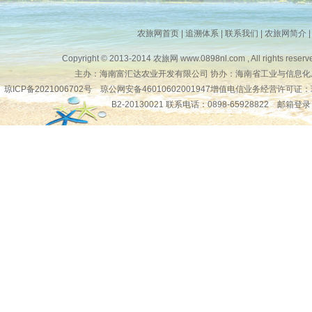
农旅网首页
|
追溯体系
|
联系我们
|
农旅网简介
Copyright © 2013-2014
农旅网
www.0898nl.com , All rights reserv
主办：海南富汇达农业开发有限公司 协办：海南省工业与信息化
琼ICP备2021006702号
琼公网安备46010602001947增值电信业务经营许可证：
B2-20130021 联系电话：0898-65928822
邮箱登录
琼公网安备