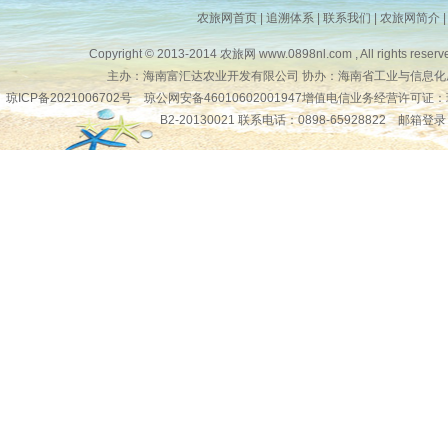
农旅网首页
|
追溯体系
|
联系我们
|
农旅网简介
品 牌：
地 区：全国
Copyright © 2013-2014
农旅网
www.0898nl.com , All rights reserv
供应商：
主办：海南富汇达农业开发有限公司 协办：海南省工业与信息化
琼ICP备2021006702号
琼公网安备46010602001947增值电信业务经营许可证：
资 质：
B2-20130021 联系电话：0898-65928822
邮箱登录
琼公网安备