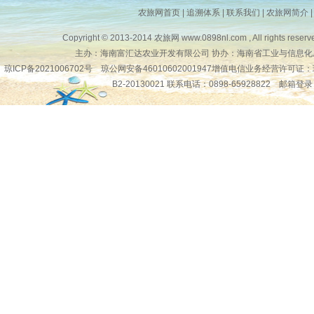
农旅网首页
|
追溯体系
|
联系我们
|
农旅网简介
品 牌：
地 区：全国
Copyright © 2013-2014
农旅网
www.0898nl.com , All rights reserv
供应商：
主办：海南富汇达农业开发有限公司 协办：海南省工业与信息化
琼ICP备2021006702号
琼公网安备46010602001947增值电信业务经营许可证：
资 质：
B2-20130021 联系电话：0898-65928822
邮箱登录
琼公网安备