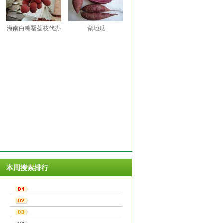
海南白糖罂荔枝代办
紫地瓜
本周搜索排行