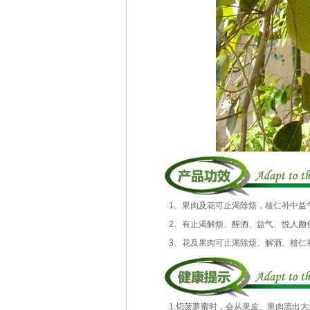
1、果肉及花可止渴除烦，核仁补中益
2、有止渴解烦、醒酒、益气、悦人颜色
3、花及果肉可止渴除烦、解酒。核仁
1.切菠萝蜜时，会从果皮、果肉流出大