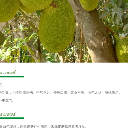
气。
功效，用于热盛津伤、中气不足、烦热口渴、饮食不香、面色无华、身体倦怠。
补中益气。
量白色胶体，刺激皮肤产生瘙痒，因此皮肤易过敏者注意。