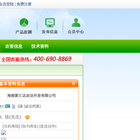
会员登陆
|
免费注册
农资信息
技术资料
基本资料信息
海南富汇达农业开发有限公司
[诚信档案]
陈(先生)
人
[
]
当前离线
[加为商友]
[发送信件]