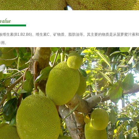
生素(B1.B2.B6)、维生素C、矿物质、脂肪油等。其主要的物质是从菠萝蜜汁液
作用。