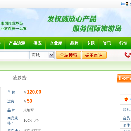
游
产品追溯
供应
企业库
品牌
专题
资讯
行情
菠萝蜜
公司
120.00
单 价：
￥
50
运费：
￥
联系
品 牌：
未填写
商品规
会员
10公斤/个
格：
邮件
所在地：
海南海口市