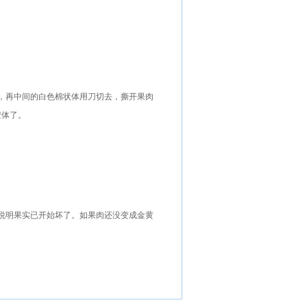
，再中间的白色棉状体用刀切去，撕开果肉
胶体了。
说明果实已开始坏了。如果肉还没变成金黄