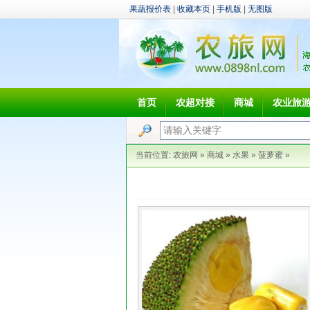
果蔬报价表
|
收藏本页
|
手机版
|
无图版
首页
农超对接
商城
农业旅
当前位置:
农旅网
»
商城
»
水果
»
菠萝蜜
»