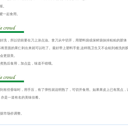
呕。
蜜一起食用。
洗，所以切前要在刀上涂点油。拿刀从中切开，用塑料袋或保鲜袋抹掉粘粘的胶体
再将里面的果仁剥出来就可以吃了。最好带上塑料手套,这样既卫生又不会粘到难洗的
会更甜美。
煮熟后食用，加点盐，味道不错哦。
有些香味时，用手压，有了弹性就说明熟了，可切开食用。如果果皮上已有黑点，
，亦是一道有名的美味佳肴。
根据市场价调整。