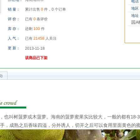
电话
地区
销 量：
累计出售
0
件，0 个订单
地址
评 价：
已有
0
条评价
园A
库 存：
还剩
100
件
人 气：
已有
21458
人关注
更 新：
2013-11-18
该商品已下架
)
叫树菠萝或木菠萝。海南的菠萝蜜果实比较大，一般的都有18-30
手，成熟之后香味四溢，分外诱人，切开之后可以食用里面黄色的