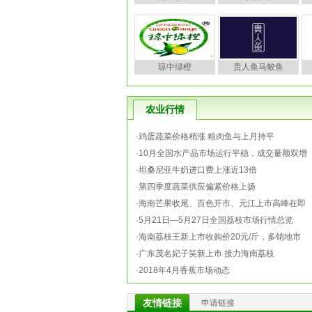
琼中绿橙
贵人鱼马鲛鱼
农业行情
·
鸡蛋蔬菜价格稍涨 粮肉鱼与上月持平
·
10月全国水产品市场运行平稳，成交量额双增
·
坦桑尼亚牛奶进口费上涨近13倍
·
第四季度蔬菜供应偏紧价格上扬
·
海南芒果收尾、百色开市、元江上市高峰在即
·
5月21日―5月27日全国荔枝市场行情总览
·
海南荔枝王新上市收购价20元/斤，多销地市
·
广东茂名妃子笑新上市 接力海南荔枝
·
2018年4月香蕉市场动态
友情链接
申请链接