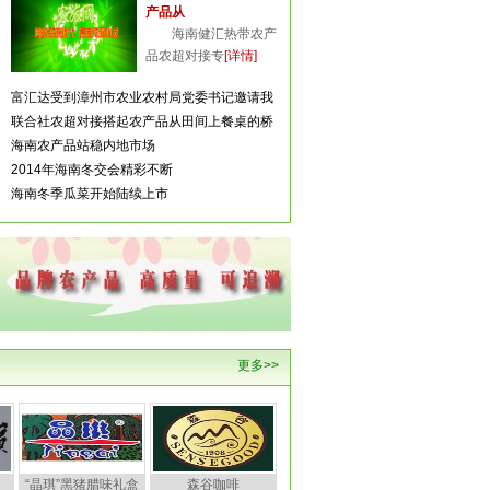
产品从
海南健汇热带农产
品农超对接专
[详情]
富汇达受到漳州市农业农村局党委书记邀请我
联合社农超对接搭起农产品从田间上餐桌的桥
海南农产品站稳内地市场
2014年海南冬交会精彩不断
海南冬季瓜菜开始陆续上市
更多>>
“晶琪”黑猪腊味礼盒
森谷咖啡