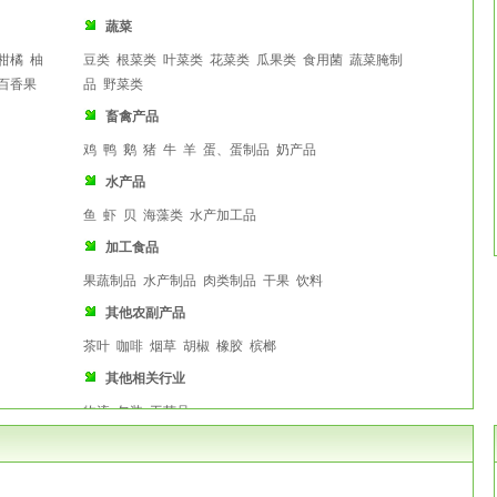
稳能
福山镇
蔬菜
柑橘
柚
豆类
根菜类
叶菜类
花菜类
瓜果类
食用菌
蔬菜腌制
百香果
品
野菜类
西海岸1号农庄（海口
畜禽产品
西海岸
鸡
鸭
鹅
猪
牛
羊
蛋、蛋制品
奶产品
水产品
鱼
虾
贝
海藻类
水产加工品
加工食品
果蔬制品
水产制品
肉类制品
干果
饮料
其他农副产品
茶叶
咖啡
烟草
胡椒
橡胶
槟榔
其他相关行业
物流
包装
工艺品