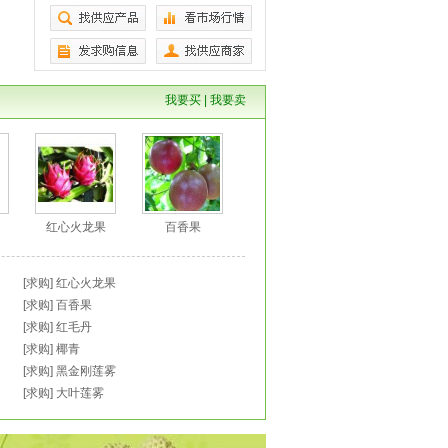
我要买
|
我要卖
红心火龙果
百香果
[求购]
红心火龙果
[求购]
百香果
[求购]
红毛丹
[求购]
椰青
[求购]
黑金刚莲雾
[求购]
大叶莲雾