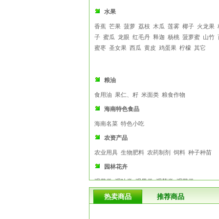
产不
跌回
水果
香蕉
芒果
菠萝
荔枝
木瓜
莲雾
椰子
火龙果
子
蜜瓜
龙眼
红毛丹
释迦
杨桃
菠萝蜜
山竹
近期柑橘类交易占主角
蜜枣
圣女果
西瓜
黄皮
鸡蛋果
柠檬
其它
樱桃
粮油
食用油
果仁、籽
米面类
粮食作物
海南特色食品
海南名菜
特色小吃
农资产品
农业用具
生物肥料
农药制剂
饲料
种子种苗
园林花卉
观花类
观叶类
观果类
观茎类
观芽类
热卖商品
推荐商品