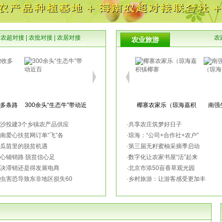
|
农超对接
|
农批对接
|
农居对接
农
农业旅游
收多条路
300余头“生态牛”带动近
椰寨农家乐（琼海嘉积
南强
百
镇椰寨
沙投建3个乡镇农产品供应
·
共享农庄筑梦好日子
南爱心扶贫网订单“飞”各
·
琼海：“公司+合作社+农户”
瓜苗里的脱贫机遇
·
第三届无籽蜜柚采摘季启动
心铺销路 脱贫信心足
·
数字化让农家书屋“活”起来
越品质
中国占越南2017年第一
文昌东郊椰林湾（距离
海口
决滞销还是得发展电商
·
北京市添50亩香草观光园
季度果
海口约
虫害恐导致东非地区损失60
·
乡村旅游：让游客感受更加丰
果汁业止
今年水果都跌惨 梨价维
农垦万嘉果农庄（澄迈
侯臣