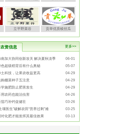
立平野菜谷
贡举优质棱丝瓜
更多>>
农资信息
海南加大协同创新攻关 解决夏秋淡季
06-01
绿色超级稻背后有什么奥秘
05-07
净土科技，让果农收益更高
04-29
选购棚菜种子五注意
04-29
科学施肥防止肥害发生
04-29
不用农药也能治虫害
04-26
番茄巧补钙促健壮
03-26
“土壤医生”破解农田“营养过剩”难
03-25
用对化肥才能发挥其最佳效果
03-13