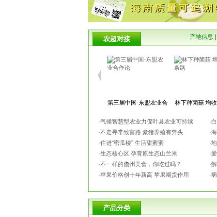
产地信息
农超对接
第三届中国-东盟农业合
林下种菌菇 增
作论
·
气候智慧型农业力促叶县农业可持续
·
白
·
不走寻常致富路 豪猪养殖有奔头
·
海
·
住进“密瓜楼” 生活甜蜜蜜
·
地
·
生态核心区 孕育原生态山兰米
·
爱
育虾有“稻” 致富有方
独特气候造就优
·
不一样的儋州美食，你吃过吗？
·
解
东方
·
苹果价格创十年新高 苹果期货作用
·
病
产品分类
多地蜜桔产量创新高 丰
苹果出口回升 