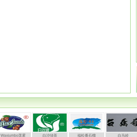
Waxjumbo莲雾
白沙绿茶
福松番石榴
白马岭