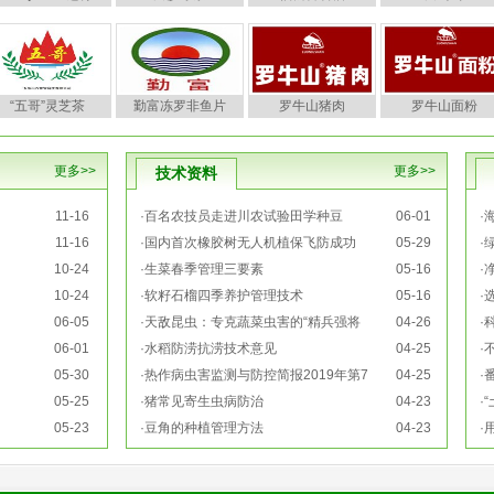
“五哥”灵芝茶
勤富冻罗非鱼片
罗牛山猪肉
罗牛山面粉
更多>>
更多>>
技术资料
11-16
·
百名农技员走进川农试验田学种豆
06-01
·
11-16
·
国内首次橡胶树无人机植保飞防成功
05-29
·
10-24
·
生菜春季管理三要素
05-16
·
10-24
·
软籽石榴四季养护管理技术
05-16
·
06-05
·
天敌昆虫：专克蔬菜虫害的“精兵强将
04-26
·
06-01
·
水稻防涝抗涝技术意见
04-25
·
05-30
·
热作病虫害监测与防控简报2019年第7
04-25
·
05-25
·
猪常见寄生虫病防治
04-23
·
05-23
·
豆角的种植管理方法
04-23
·