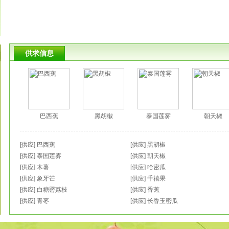
供求信息
巴西蕉
黑胡椒
泰国莲雾
朝天椒
[供应]
巴西蕉
[供应]
黑胡椒
[供应]
泰国莲雾
[供应]
朝天椒
[供应]
木薯
[供应]
哈密瓜
[供应]
象牙芒
[供应]
千禧果
[供应]
白糖罂荔枝
[供应]
香蕉
[供应]
青枣
[供应]
长香玉密瓜