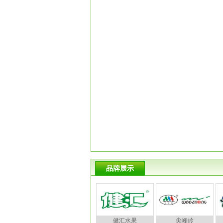
品牌展示
健汇水果
尖峰岭