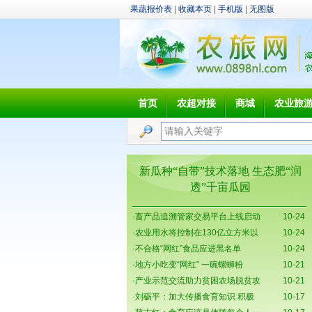
果蔬报价表
|
收藏本页
|
手机版
|
无图版
首页
农超对接
商城
农业旅
新瓜种“自带”技术落地 生态肥“润
透”千亩瓜园
·
畜产品追溯管家交易平台上线启动
10-24
·
农业用水将控制在130亿立方米以
10-24
·
不合格“网红”食品应进黑名单
10-24
·
地方小吃变“网红” 一碗螺蛳粉
10-21
·
产业示范交流助力贫困农场脱贫攻
10-21
·
刘砺平：加大传播食育知识 积极
10-17