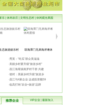
家乐
|
休闲农庄
|
文明生态村
|
休闲观光果园
生态旅游娱乐村
琼海潭门兄弟海岸滩休
（琼海南
闲度假
·
秀英：“吃瓜”群众美滋滋
·
美丽乡村要升级“旅游乡村”
·
昌江海尾镇南罗村干群 共建
·
坡村：美丽乡村升级“旅游乡
文昌龙泉乡园（海
名人山乡村公园 白鹭湖
·
昌江与4家企业 达成投资额59
文高速
（文
·
临高打响“农业+旅游”品牌
VIP企业
|
最新加入
推荐企业
咖啡文化村（西线
昌顺轩休闲农庄（海口